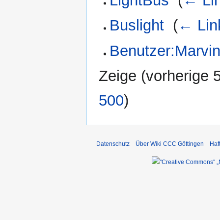
LightBus
‎
(
← Li
Buslight
‎
(
← Lin
Benutzer:Marvi
Zeige (
vorherige 
500
)
Datenschutz
Über Wiki CCC Göttingen
Haf