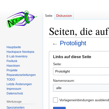
Seite
Diskussion
Seiten, die au
←
Protolight
Hauptseite
Hackspace Neotopia
Zur
Zur
Links auf diese Seite
E-Lab Inventory
Navigation
Suche
Freifunk
Seite:
springen
springen
Haecksen
Projekte
Reparaturanleitungen
TODO
Namensraum:
Letzte Änderungen
alle
Impressum
Datenschutz
Vorlageneinbindungen ausblen
Werkzeuge
Spezialseiten