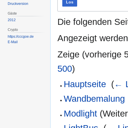
Los
Druckversion
Gäste
Die folgenden Sei
2012
Crypto
Angezeigt werden 
https://cccgoe.de
E-Mail
Zeige (
vorherige 
500
)
Hauptseite
‎
(
← L
Wandbemalung
Modlight
(Weiterl