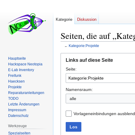
Kategorie
Diskussion
Seiten, die auf „Kate
←
Kategorie:Projekte
Zur
Zur
Hauptseite
Links auf diese Seite
Navigation
Suche
Hackspace Neotopia
Seite:
springen
springen
E-Lab Inventory
Freifunk
Haecksen
Projekte
Namensraum:
Reparaturanleitungen
alle
TODO
Letzte Änderungen
Impressum
Vorlageneinbindungen ausblen
Datenschutz
Werkzeuge
Los
Spezialseiten