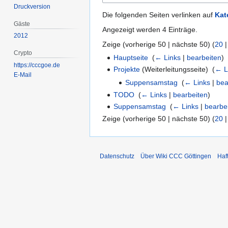
Druckversion
Die folgenden Seiten verlinken auf
Kat
Gäste
Angezeigt werden 4 Einträge.
2012
Zeige (
vorherige 50
|
nächste 50
) (
20
Crypto
Hauptseite
‎
(
← Links
|
bearbeiten
)
https://cccgoe.de
Projekte
(Weiterleitungsseite) ‎
(
← L
E-Mail
Suppensamstag
‎
(
← Links
|
bea
TODO
‎
(
← Links
|
bearbeiten
)
Suppensamstag
‎
(
← Links
|
bearbe
Zeige (
vorherige 50
|
nächste 50
) (
20
Datenschutz
Über Wiki CCC Göttingen
Haf