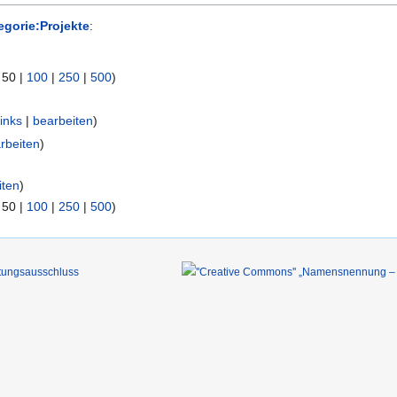
egorie:Projekte
:
|
50
|
100
|
250
|
500
)
inks
|
bearbeiten
)
rbeiten
)
iten
)
|
50
|
100
|
250
|
500
)
tungsausschluss