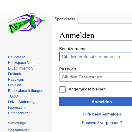
Spezialseite
Anmelden
Zur
Zur
Benutzername
Navigation
Suche
Hauptseite
springen
springen
Hackspace Neotopia
E-Lab Inventory
Passwort
Freifunk
Haecksen
Projekte
Angemeldet bleiben
Reparaturanleitungen
TODO
Anmelden
Letzte Änderungen
Impressum
Datenschutz
Hilfe beim Anmelden
Passwort vergessen?
Werkzeuge
Spezialseiten