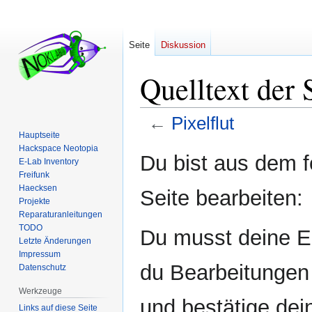
Seite
Diskussion
Quelltext der S
←
Pixelflut
Hauptseite
Hackspace Neotopia
Zur
Zur
Du bist aus dem f
E-Lab Inventory
Navigation
Suche
Freifunk
springen
springen
Haecksen
Seite bearbeiten:
Projekte
Reparaturanleitungen
TODO
Du musst deine E-
Letzte Änderungen
Impressum
du Bearbeitungen 
Datenschutz
Werkzeuge
und bestätige dei
Links auf diese Seite