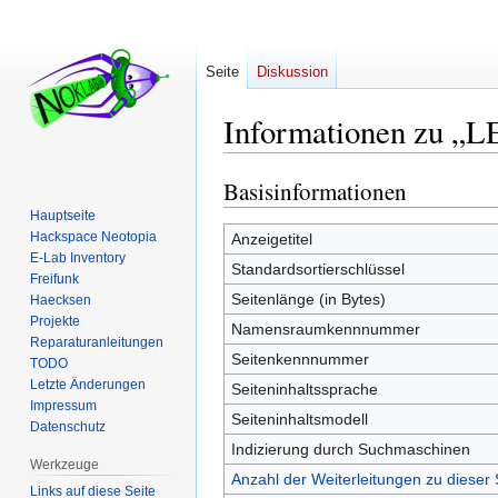
Seite
Diskussion
Informationen zu „L
Basisinformationen
Zur
Zur
Navigation
Suche
Hauptseite
springen
springen
Hackspace Neotopia
Anzeigetitel
E-Lab Inventory
Standardsortierschlüssel
Freifunk
Seitenlänge (in Bytes)
Haecksen
Projekte
Namensraumkennnummer
Reparaturanleitungen
Seitenkennnummer
TODO
Letzte Änderungen
Seiteninhaltssprache
Impressum
Seiteninhaltsmodell
Datenschutz
Indizierung durch Suchmaschinen
Werkzeuge
Anzahl der Weiterleitungen zu dieser 
Links auf diese Seite