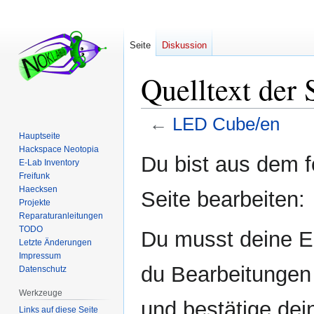
Seite
Diskussion
Quelltext der
←
LED Cube/en
Hauptseite
Hackspace Neotopia
Zur
Zur
Du bist aus dem f
E-Lab Inventory
Navigation
Suche
Freifunk
springen
springen
Haecksen
Seite bearbeiten:
Projekte
Reparaturanleitungen
TODO
Du musst deine E-
Letzte Änderungen
Impressum
du Bearbeitungen 
Datenschutz
Werkzeuge
und bestätige dei
Links auf diese Seite