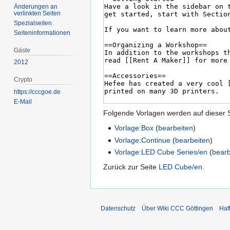
Änderungen an
verlinkten Seiten
Spezialseiten
Seiten­­informationen
Gäste
2012
Crypto
https://cccgoe.de
E-Mail
Folgende Vorlagen werden auf dieser 
Vorlage:Box
(
bearbeiten
)
Vorlage:Continue
(
bearbeiten
)
Vorlage:LED Cube Series/en
(
bearb
Zurück zur Seite
LED Cube/en
.
Datenschutz
Über Wiki CCC Göttingen
Haf