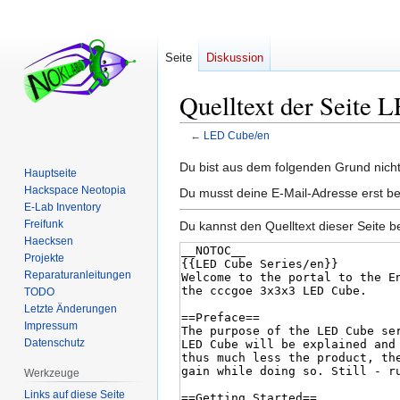
Seite
Diskussion
Quelltext der Seite 
←
LED Cube/en
Zur
Zur
Du bist aus dem folgenden Grund nicht 
Hauptseite
Navigation
Suche
Hackspace Neotopia
Du musst deine E-Mail-Adresse erst be
springen
springen
E-Lab Inventory
Freifunk
Du kannst den Quelltext dieser Seite b
Haecksen
Projekte
Reparaturanleitungen
TODO
Letzte Änderungen
Impressum
Datenschutz
Werkzeuge
Links auf diese Seite