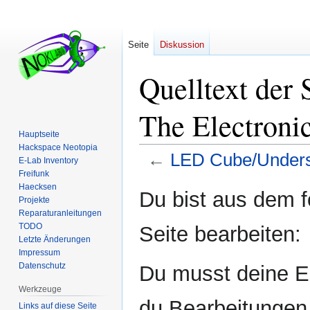
Seite
Diskussion
Quelltext der
The Electroni
Hauptseite
Hackspace Neotopia
←
LED Cube/Underst
E-Lab Inventory
Freifunk
Haecksen
Zur
Zur
Du bist aus dem f
Projekte
Navigation
Suche
Reparaturanleitungen
springen
springen
TODO
Seite bearbeiten:
Letzte Änderungen
Impressum
Datenschutz
Du musst deine E-
Werkzeuge
du Bearbeitungen 
Links auf diese Seite