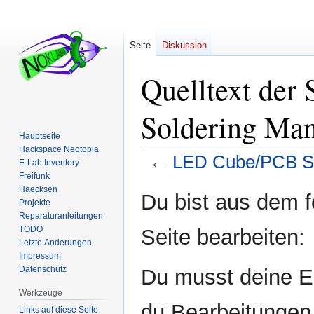
Seite
Diskussion
Quelltext der
Soldering Ma
Hauptseite
Hackspace Neotopia
←
LED Cube/PCB So
E-Lab Inventory
Freifunk
Haecksen
Zur
Zur
Du bist aus dem f
Projekte
Navigation
Suche
Reparaturanleitungen
springen
springen
TODO
Seite bearbeiten:
Letzte Änderungen
Impressum
Datenschutz
Du musst deine E-
Werkzeuge
du Bearbeitungen 
Links auf diese Seite