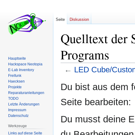
Seite
Diskussion
Quelltext der
Programs
Hauptseite
Hackspace Neotopia
←
LED Cube/Custo
E-Lab Inventory
Freifunk
Haecksen
Zur
Zur
Du bist aus dem f
Projekte
Navigation
Suche
Reparaturanleitungen
springen
springen
TODO
Seite bearbeiten:
Letzte Änderungen
Impressum
Datenschutz
Du musst deine E-
Werkzeuge
du Bearbeitungen 
Links auf diese Seite