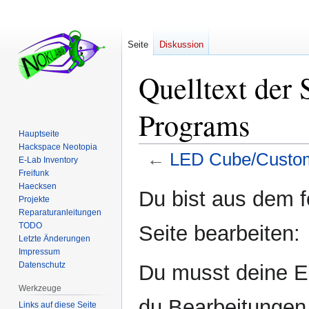
Seite
Diskussion
Quelltext der
Programs
Hauptseite
Hackspace Neotopia
←
LED Cube/Custo
E-Lab Inventory
Freifunk
Haecksen
Zur
Zur
Du bist aus dem f
Projekte
Navigation
Suche
Reparaturanleitungen
springen
springen
TODO
Seite bearbeiten:
Letzte Änderungen
Impressum
Datenschutz
Du musst deine E-
Werkzeuge
du Bearbeitungen 
Links auf diese Seite