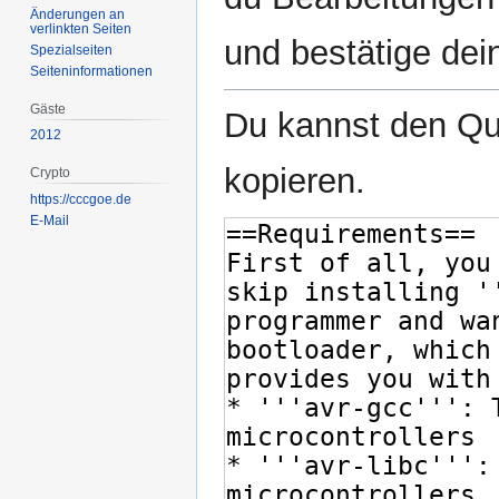
Änderungen an
verlinkten Seiten
und bestätige dei
Spezialseiten
Seiten­­informationen
Gäste
Du kannst den Que
2012
kopieren.
Crypto
https://cccgoe.de
E-Mail