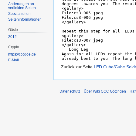
Änderungen an
verlinkten Seiten
Spezialseiten
Seiten­­informationen
Gäste
2012
Crypto
https://cccgoe.de
E-Mail
Zurück zur Seite
LED Cube/Cube Solde
Datenschutz
Über Wiki CCC Göttingen
Haf