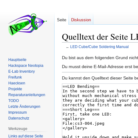
Seite
Diskussion
Quelltext der Seite
←
LED Cube/Cube Soldering Manual
Zur
Zur
Du bist aus dem folgenden Grund nicht 
Hauptseite
Navigation
Suche
Hackspace Neotopia
Du musst deine E-Mail-Adresse erst be
springen
springen
E-Lab Inventory
Freifunk
Du kannst den Quelltext dieser Seite b
Haecksen
Projekte
Reparaturanleitungen
TODO
Letzte Änderungen
Impressum
Datenschutz
Werkzeuge
Links auf diese Seite