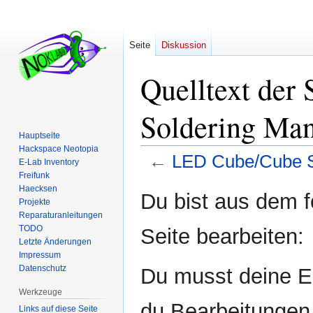
Seite
Diskussion
Quelltext der
Soldering Ma
Hauptseite
Hackspace Neotopia
←
LED Cube/Cube S
E-Lab Inventory
Freifunk
Haecksen
Zur
Zur
Du bist aus dem f
Projekte
Navigation
Suche
Reparaturanleitungen
springen
springen
TODO
Seite bearbeiten:
Letzte Änderungen
Impressum
Datenschutz
Du musst deine E-
Werkzeuge
du Bearbeitungen 
Links auf diese Seite