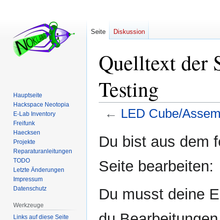
Seite
Diskussion
Quelltext der
Testing
Hauptseite
Hackspace Neotopia
←
LED Cube/Assemb
E-Lab Inventory
Freifunk
Haecksen
Zur
Zur
Du bist aus dem f
Projekte
Navigation
Suche
Reparaturanleitungen
springen
springen
TODO
Seite bearbeiten:
Letzte Änderungen
Impressum
Datenschutz
Du musst deine E-
Werkzeuge
du Bearbeitungen 
Links auf diese Seite