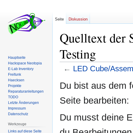
Seite
Diskussion
Quelltext der
Testing
Hauptseite
Hackspace Neotopia
←
LED Cube/Assemb
E-Lab Inventory
Freifunk
Haecksen
Zur
Zur
Du bist aus dem f
Projekte
Navigation
Suche
Reparaturanleitungen
springen
springen
TODO
Seite bearbeiten:
Letzte Änderungen
Impressum
Datenschutz
Du musst deine E-
Werkzeuge
du Bearbeitungen 
Links auf diese Seite