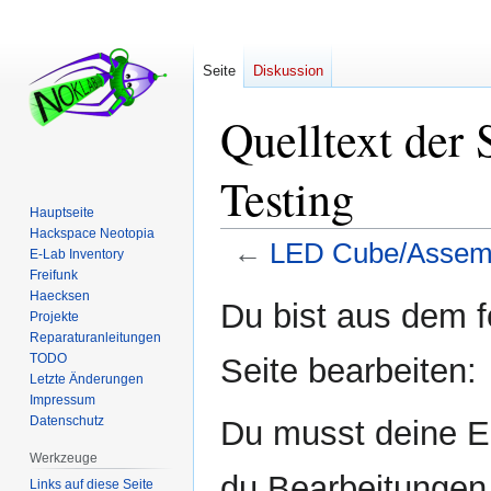
Seite
Diskussion
Quelltext der
Testing
Hauptseite
Hackspace Neotopia
←
LED Cube/Assemb
E-Lab Inventory
Freifunk
Haecksen
Zur
Zur
Du bist aus dem f
Projekte
Navigation
Suche
Reparaturanleitungen
springen
springen
TODO
Seite bearbeiten:
Letzte Änderungen
Impressum
Datenschutz
Du musst deine E-
Werkzeuge
du Bearbeitungen 
Links auf diese Seite