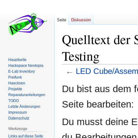
Seite
Diskussion
Quelltext der
Testing
Hauptseite
Hackspace Neotopia
←
LED Cube/Assemb
E-Lab Inventory
Freifunk
Haecksen
Zur
Zur
Du bist aus dem f
Projekte
Navigation
Suche
Reparaturanleitungen
springen
springen
TODO
Seite bearbeiten:
Letzte Änderungen
Impressum
Datenschutz
Du musst deine E-
Werkzeuge
du Bearbeitungen 
Links auf diese Seite