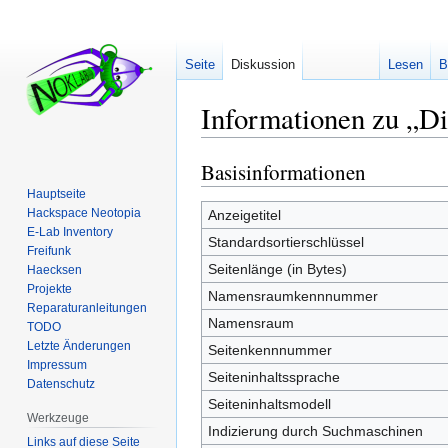
Seite
Diskussion
Lesen
B
Informationen zu „Di
Basisinformationen
Zur
Zur
Navigation
Suche
Hauptseite
springen
springen
Hackspace Neotopia
Anzeigetitel
E-Lab Inventory
Standardsortierschlüssel
Freifunk
Seitenlänge (in Bytes)
Haecksen
Projekte
Namensraumkennnummer
Reparaturanleitungen
Namensraum
TODO
Letzte Änderungen
Seitenkennnummer
Impressum
Seiteninhaltssprache
Datenschutz
Seiteninhaltsmodell
Werkzeuge
Indizierung durch Suchmaschinen
Links auf diese Seite