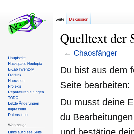
Seite
Diskussion
Quelltext der 
←
Chaosfänger
Hauptseite
Hackspace Neotopia
Zur
Zur
Du bist aus dem f
E-Lab Inventory
Navigation
Suche
Freifunk
springen
springen
Haecksen
Seite bearbeiten:
Projekte
Reparaturanleitungen
TODO
Du musst deine E-
Letzte Änderungen
Impressum
du Bearbeitungen 
Datenschutz
Werkzeuge
und bestätige dei
Links auf diese Seite