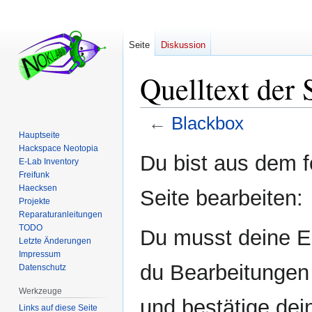
Seite
Diskussion
Quelltext der 
←
Blackbox
Hauptseite
Hackspace Neotopia
Zur
Zur
Du bist aus dem f
E-Lab Inventory
Navigation
Suche
Freifunk
springen
springen
Haecksen
Seite bearbeiten:
Projekte
Reparaturanleitungen
TODO
Du musst deine E-
Letzte Änderungen
Impressum
du Bearbeitungen 
Datenschutz
Werkzeuge
und bestätige dei
Links auf diese Seite